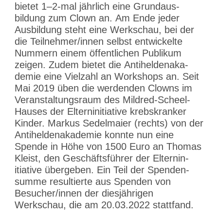
bietet 1–2‑mal jährlich eine Grund­aus­
bildung zum Clown an. Am Ende jeder
Ausbildung steht eine Werkschau, bei der
die Teilnehmer/innen selbst entwi­ckelte
Nummern einem öffent­lichen Publikum
zeigen. Zudem bietet die Antihel­den­aka­
demie eine Vielzahl an Workshops an. Seit
Mai 2019 üben die werdenden Clowns im
Veran­stal­tungsraum des Mildred-Scheel-
Hauses der Eltern­in­itiative krebs­kranker
Kinder. Markus Sedel­maier (rechts) von der
Antihel­den­aka­demie konnte nun eine
Spende in Höhe von 1500 Euro an Thomas
Kleist, den Geschäfts­führer der Eltern­in­
itiative übergeben. Ein Teil der Spenden­
summe resul­tierte aus Spenden von
Besucher/innen der diesjäh­rigen
Werkschau, die am 20.03.2022 stattfand.