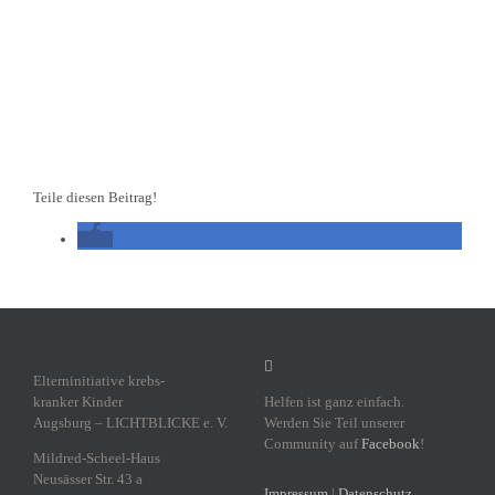
Teile diesen Beitrag!
Eltern­in­itiative krebs­
kranker Kinder
Helfen ist ganz einfach.
Augsburg – LICHTBLICKE e. V.
Werden Sie Teil unserer
Community auf
Facebook
!
Mildred-Scheel-Haus
Neusässer Str. 43 a
Impressum
|
Datenschutz