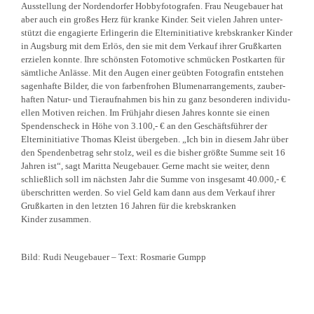
Ausstellung der Norden­dorfer Hobby­fo­to­grafen. Frau Neuge­bauer hat
aber auch ein großes Herz für kranke Kinder. Seit vielen Jahren unter­
stützt die engagierte Erlin­gerin die Eltern­in­itiative krebs­kranker Kinder
in Augsburg mit dem Erlös, den sie mit dem Verkauf ihrer Grußkarten
erzielen konnte. Ihre schönsten Fotomotive schmücken Postkarten für
sämtliche Anlässe. Mit den Augen einer geübten Fotografin entstehen
sagen­hafte Bilder, die von farben­frohen Blumen­ar­ran­ge­ments, zauber­
haften Natur- und Tierauf­nahmen bis hin zu ganz beson­deren indivi­du­
ellen Motiven reichen. Im Frühjahr diesen Jahres konnte sie einen
Spenden­scheck in Höhe von 3.100,- € an den Geschäfts­führer der
Eltern­in­itiative Thomas Kleist übergeben. „Ich bin in diesem Jahr über
den Spenden­betrag sehr stolz, weil es die bisher größte Summe seit 16
Jahren ist“, sagt Maritta Neuge­bauer. Gerne macht sie weiter, denn
schließlich soll im nächsten Jahr die Summe von insgesamt 40.000,- €
überschritten werden. So viel Geld kam dann aus dem Verkauf ihrer
Grußkarten in den letzten 16 Jahren für die krebs­kranken
Kinder zusammen.
Bild: Rudi Neuge­bauer – Text: Rosmarie Gumpp