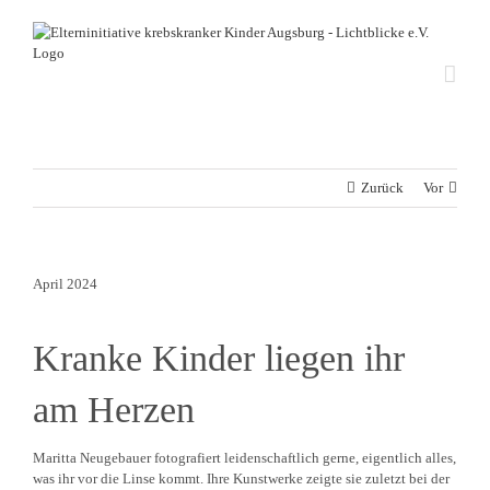
Zum
Inhalt
springen
Zurück
Vor
April 2024
Kranke Kinder liegen ihr
am Herzen
Maritta Neuge­bauer fotogra­fiert leiden­schaftlich gerne, eigentlich alles,
was ihr vor die Linse kommt. Ihre Kunst­werke zeigte sie zuletzt bei der