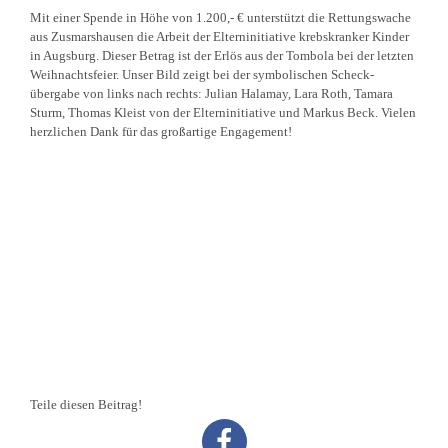
Mit einer Spende in Höhe von 1.200,- € unter­stützt die Rettungs­wache
aus Zusmar­shausen die Arbeit der Eltern­in­itiative krebs­kranker Kinder
in Augsburg. Dieser Betrag ist der Erlös aus der Tombola bei der letzten
Weihnachts­feier. Unser Bild zeigt bei der symbo­li­schen Scheck­
übergabe von links nach rechts: Julian Halamay, Lara Roth, Tamara
Sturm, Thomas Kleist von der Eltern­in­itiative und Markus Beck. Vielen
herzlichen Dank für das großartige Engagement!
Teile diesen Beitrag!