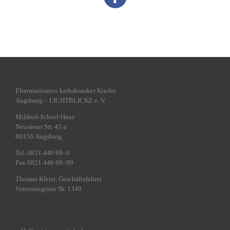
Eltern­in­itiative krebs­kranker Kinder
Augsburg – LICHTBLICKE e. V.
Mildred-Scheel-Haus
Neusässer Str. 43 a
86156 Augsburg
Tel. 0821.440 69–0
Fax 0821.440 69–99
Thomas Kleist, Geschäftsführer
Vereins­re­gister Nr. 1349