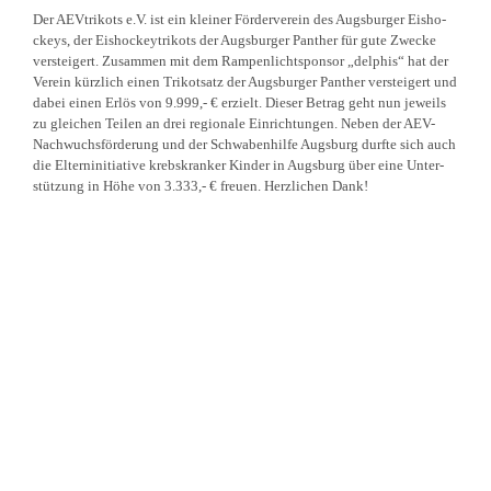
Der AEVtrikots e.V. ist ein kleiner Förder­verein des Augsburger Eisho­
ckeys, der Eisho­ckey­trikots der Augsburger Panther für gute Zwecke
versteigert. Zusammen mit dem Rampen­licht­sponsor „delphis“ hat der
Verein kürzlich einen Trikotsatz der Augsburger Panther versteigert und
dabei einen Erlös von 9.999,- € erzielt. Dieser Betrag geht nun jeweils
zu gleichen Teilen an drei regionale Einrich­tungen. Neben der AEV-
Nachwuchs­för­derung und der Schwa­ben­hilfe Augsburg durfte sich auch
die Eltern­in­itiative krebs­kranker Kinder in Augsburg über eine Unter­
stützung in Höhe von 3.333,- € freuen. Herzlichen Dank!