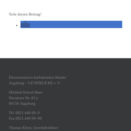
Teile diesen Beitrag!
Eltern­in­itiative krebs­kranker Kinder
Augsburg – LICHTBLICKE e. V.
Mildred-Scheel-Haus
Neusässer Str. 43 a
86156 Augsburg
Tel. 0821.440 69–0
Fax 0821.440 69–99
Thomas Kleist, Geschäftsführer