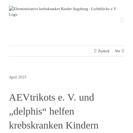
Zum
Inhalt
springen
Zurück
Vor
April 2025
AEVtrikots e. V. und
„delphis“ helfen
krebskranken Kindern