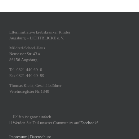
Eltern­in­itiative krebs­kranker Kinder
Augsburg – LICHTBLICKE e. V.
Mildred-Scheel-Haus
Neusässer Str. 43 a
86156 Augsburg
Tel. 0821.440 69–0
Fax 0821.440 69–99
Thomas Kleist, Geschäftsführer
Vereins­re­gister Nr. 1349
Helfen ist ganz einfach.
Werden Sie Teil unserer Community auf
Facebook
!
Impressum
|
Datenschutz