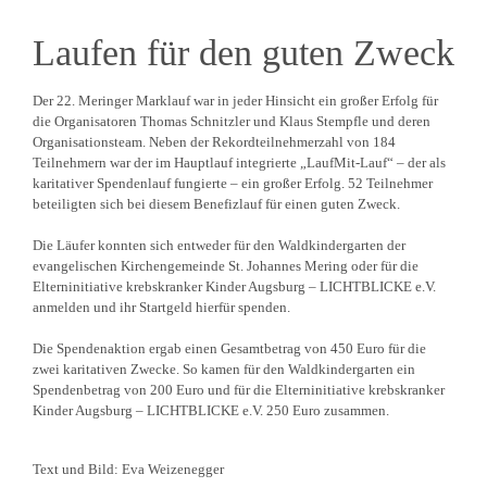
Laufen für den guten Zweck
Der 22. Meringer Marklauf war in jeder Hinsicht ein großer Erfolg für
die Organi­sa­toren Thomas Schnitzler und Klaus Stempfle und deren
Organi­sa­ti­onsteam. Neben der Rekord­teil­neh­merzahl von 184
Teilnehmern war der im Hauptlauf integrierte „LaufMit-Lauf“ – der als
karita­tiver Spendenlauf fungierte – ein großer Erfolg. 52 Teilnehmer
betei­ligten sich bei diesem Benefizlauf für einen guten Zweck.
Die Läufer konnten sich entweder für den Waldkin­der­garten der
evange­li­schen Kirchen­ge­meinde St. Johannes Mering oder für die
Eltern­in­itiative krebs­kranker Kinder Augsburg – LICHTBLICKE e.V.
anmelden und ihr Startgeld hierfür spenden.
Die Spenden­aktion ergab einen Gesamt­betrag von 450 Euro für die
zwei karita­tiven Zwecke. So kamen für den Waldkin­der­garten ein
Spenden­betrag von 200 Euro und für die Eltern­in­itiative krebs­kranker
Kinder Augsburg – LICHTBLICKE e.V. 250 Euro zusammen.
Text und Bild: Eva Weizenegger